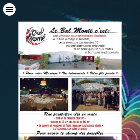
ACCUEIL
LOUEZ LE BAL
NOS RÉFÉRENCES
Professionnels
Particuliers
LES NOCTAMBALS
L'ASSO
CONTACT